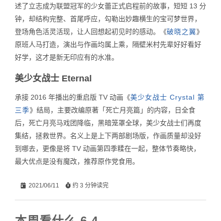
述了立志成为联盟冠军的少女蕾正式启程前的故事，短短 13 分
钟，却结构完整、首尾呼应，勾勒出妙趣横生的宝可梦世界，
登场角色活灵活现，让人回想起初见时的感动。《
破晓之翼
》
原班人马打造，演出与作画均属上乘，隔壁米村先辈好好看好
好学，这才是新无印应有的水准。
美少女战士 Eternal
承接 2016 年播出的重启版 TV 动画《
美少女战士 Crystal 第
三季
》结局，主要改编原著「死亡月亮篇」的内容，日全食
后，死亡月亮马戏团降临，黑暗笼罩全球，美少女战士们再度
集结，拯救世界。名义上是上下两部剧场版，作画质量却没好
到哪去，更像是将 TV 动画第四季糅在一起，整体节奏略快，
最大优点是没有魔改，推荐原作党食用。
2021/06/11
约 3 分钟读完
本周看什么 6.4