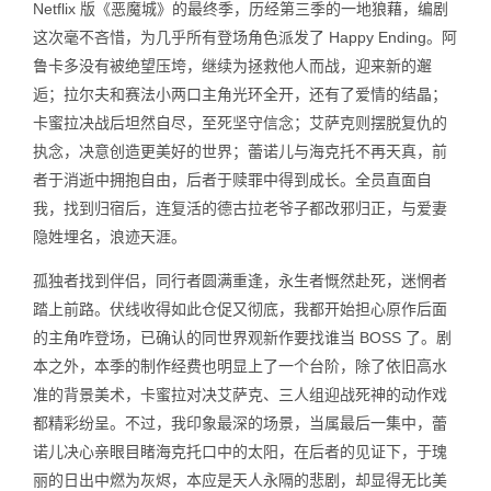
Netflix 版《恶魔城》的最终季，历经第三季的一地狼藉，编剧
这次毫不吝惜，为几乎所有登场角色派发了 Happy Ending。阿
鲁卡多没有被绝望压垮，继续为拯救他人而战，迎来新的邂
逅；拉尔夫和赛法小两口主角光环全开，还有了爱情的结晶；
卡蜜拉决战后坦然自尽，至死坚守信念；艾萨克则摆脱复仇的
执念，决意创造更美好的世界；蕾诺儿与海克托不再天真，前
者于消逝中拥抱自由，后者于赎罪中得到成长。全员直面自
我，找到归宿后，连复活的德古拉老爷子都改邪归正，与爱妻
隐姓埋名，浪迹天涯。
孤独者找到伴侣，同行者圆满重逢，永生者慨然赴死，迷惘者
踏上前路。伏线收得如此仓促又彻底，我都开始担心原作后面
的主角咋登场，已确认的同世界观新作要找谁当 BOSS 了。剧
本之外，本季的制作经费也明显上了一个台阶，除了依旧高水
准的背景美术，卡蜜拉对决艾萨克、三人组迎战死神的动作戏
都精彩纷呈。不过，我印象最深的场景，当属最后一集中，蕾
诺儿决心亲眼目睹海克托口中的太阳，在后者的见证下，于瑰
丽的日出中燃为灰烬，本应是天人永隔的悲剧，却显得无比美