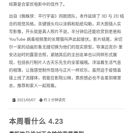
经算是合家欢电影中的佳作了。
出自《蜘蛛侠：平行宇宙》同款团队，本作延续了 3D 与 2D 结
合的视觉风格，关键镜头均以涂鸦和贴纸勾勒，并大胆插入实
写影像，开头就是真人照片不说，半分钟后还能欣赏到老爸和
YouTube 病毒视频里的长臂猿叫声此起彼伏。影片结尾，米切
尔一家的动画形象无缝切换为他们的现实原型，导演迈克尔·里
安达幼时的露营合照，紧随其后的主创名单也以同样形式展
现，包括执行制片人古天乐先生的全家福哦。洋溢着生活气息
的相簿，让我感觉制作现场与正片一样欢乐，虽然迫于疫情直
接上线了流媒体，若能在影院公映，票房想必也不会差到哪里
去，推荐和家人一起观看。
2021/05/07
约 3 分钟读完
本周看什么 4.23