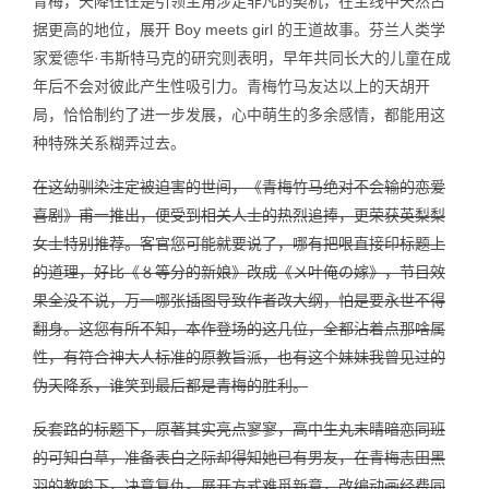
青梅，天降往往是引领主角涉足非凡的契机，在主线中天然占
据更高的地位，展开 Boy meets girl 的王道故事。芬兰人类学
家爱德华·韦斯特马克的研究则表明，早年共同长大的儿童在成
年后不会对彼此产生性吸引力。青梅竹马友达以上的天胡开
局，恰恰制约了进一步发展，心中萌生的多余感情，都能用这
种特殊关系糊弄过去。
在这幼驯染注定被迫害的世间，《青梅竹马绝对不会输的恋爱
喜剧》甫一推出，便受到相关人士的热烈追捧，更荣获英梨梨
女士特别推荐。客官您可能就要说了，哪有把哏直接印标题上
的道理，好比《〥等分的新娘》改成《〤叶俺の嫁》，节目效
果全没不说，万一哪张插图导致作者改大纲，怕是要永世不得
翻身。这您有所不知，本作登场的这几位，全都沾着点那啥属
性，有符合神大人标准的原教旨派，也有这个妹妹我曾见过的
伪天降系，谁笑到最后都是青梅的胜利。
反套路的标题下，原著其实亮点寥寥，高中生丸末晴暗恋同班
的可知白草，准备表白之际却得知她已有男友，在青梅志田黑
羽的教唆下，决意复仇。展开方式难觅新意，改编动画经费同