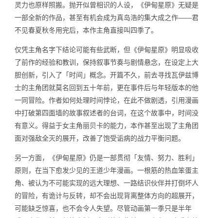
灵力也原样照搬。抛开似曾相识的人设，《伊甸星原》无疑是
一部全新的作品，甚至有机会成为真岛浩的集大成之作——君
不见春夏秋冬用完后，本作主角直接叫四季了。
仅凭主角名字下结论可能有些武断，但《伊甸星原》明显吸收
了前作的经验和教训，保持叙事节奏与剧情悬念，在设定上大
胆创新，引入了「时间」概念。开篇不久，前去寻找瓦伊兹博
士的主角团就莫名回到五十年前，更在事件后与年轻版本的他
一同冒险。作者如何处理时间悖论，在此不做剧透，引用漫画
中打破第四面墙的故事叙述者的台词，在这个故事中，时间没
有意义。得益于女主角丽贝卡的能力，本作甚至出现了主角团
面对强敌全灭的展开，改善了饱受诟病的战力平衡问题。
另一方面，《伊甸星原》仍是一部贯彻「友情、努力、胜利」
原则，在当下愈发少见的王道少年漫画。一根筋的热血笨蛋主
角、被认为不可能实现的远大理想、一路结识伙伴并打倒坏人
的冒险，有诡计与反转，却不会出现背离整体方向的超展开，
可能缺乏惊喜，也不会令人失望。尽管动画第一季只是半年