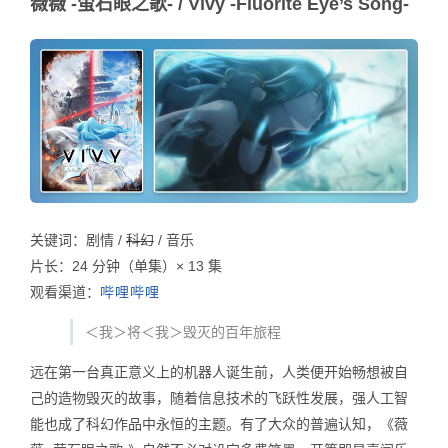
薇薇 -萤石眼之歌- / Vivy -Fluorite Eye’s Song-
关键词：剧情 /
科幻
/ 音乐
片长：24 分钟（单集）× 13 集
观看渠道：
哔哩哔哩
＜我＞将＜我＞毁灭的百年旅程
远在第一台真正意义上的机器人诞生前，人类便开始畅想被自
己的造物毁灭的故事，随着信息技术的飞跃性发展，强人工智
能也成了科幻作品中永恒的主题。有了大众的普遍认知，《薇