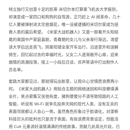
特立独行又创意十足的凯蒂·米切尔本打算乘飞机去大学报到，
却演变成一家四口和狗狗的自驾游，正巧赶上 AI 闹革命，几十
亿人要被弹射进太空放烟花，唯一没被逮捕的米切尔家成为拯
救人类的最后希望。《米家大战机器人》又是一部看开头知结
尾的美国中产家庭喜剧，青春期的女儿与父亲渐行渐远，渴望
读大学后远走高飞，阴差阳错全家开车出行，沿途意外和误解
频生，回忆起过去的幸福时光，父女二人逐渐敞开心扉，迎来
煽情的高潮段落，接上一小段后日谈，欢声笑语中打出制作人
员名单。
套路大家都见过，那就得玩出新意，让观众心甘情愿浪费两小
时。《米家大战机器人》用贴合主题的网络迷因和科技梗填满
全片，笑点密集又张弛有度，猪狗傻傻分不清导致短路的人工
智能、听说有 Wi-Fi 就争先投奔天网的现代人类、没有互关的
表面邻居都让人会心一笑。虽然角色形象过于脸谱化，对垄断
科技巨头的批判也只是流于表面，有些浪费背景设定，但能活
用 Cult 元素讲好温情满满的传统故事，贡献几处高光片段，已