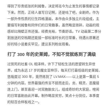
得到了珍贵纸张的利姆鲁，决定将迄今为止发生的事情都记录
下来。然而，正经人谁写日记啊，还是咕了吧，全剧终。作为
一部外传性质的衍生四格漫画，本作由众多独立片段组成，主
要描写利姆鲁和同伴们的日常趣事，虽然略显琐碎，动画的观
感却比隔壁正传还强，经费充裕，节奏舒适。TV 动画第二季分
割放送的空档期还能接一部标准时长的日常番，待遇比原著还
好的轻小说着实罕见，建议系列粉丝观看。
打了 300 年的史莱姆，不知不觉就练到了满级
过劳死的社畜 OL 相泽梓，许下了轻松生活的愿望转生异世
界，成为永远 17 岁的魔女亚梓莎，每天打打最低级的史莱姆，
悠哉度过 300 年，竟然练到了 LV.MAX——以上是第一集前 5
分钟的内容。世界最强的传言不胫而走后，龙、精灵、恶魔接
连上门，甚至喜迎一对双胞胎女儿，组成奇妙的大家庭，喧闹
的日常喜剧由此开幕。制作略显贫穷，笑点十分到位，本季度
的轻百合样板戏之一。