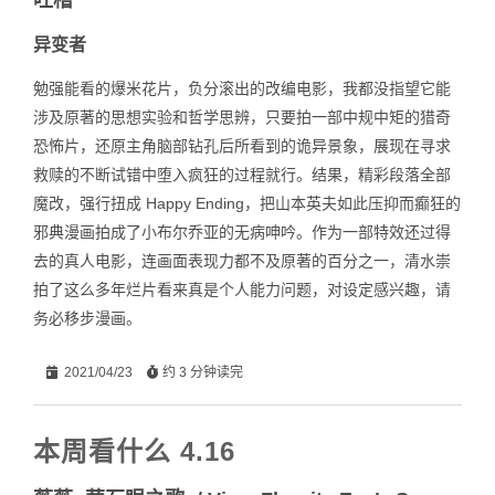
异变者
勉强能看的爆米花片，负分滚出的改编电影，我都没指望它能
涉及原著的思想实验和哲学思辨，只要拍一部中规中矩的猎奇
恐怖片，还原主角脑部钻孔后所看到的诡异景象，展现在寻求
救赎的不断试错中堕入疯狂的过程就行。结果，精彩段落全部
魔改，强行扭成 Happy Ending，把山本英夫如此压抑而癫狂的
邪典漫画拍成了小布尔乔亚的无病呻吟。作为一部特效还过得
去的真人电影，连画面表现力都不及原著的百分之一，清水崇
拍了这么多年烂片看来真是个人能力问题，对设定感兴趣，请
务必移步漫画。
2021/04/23
约 3 分钟读完
本周看什么 4.16