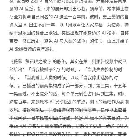
薇 -萤石眼之歌-》自然不必对设定多费笔墨，开篇即是喜闻乐
见的 AI 反叛，接下来的展开却别出心裁。殒命前，松本博士拼
尽全力将与自己同名的 AI 送至一百年前。彼时，史上最初的自
律人型 AI 出生不到一年，以「用歌声让大家幸福」为使命，持
续于游乐园的舞台上歌唱。突然出现在她身边的 AI 松本，自称
带着「修正历史，避免 AI 与人类的战争」的使命，由此开始了
AI 歌姬薇薇的百年巡礼。
《薇薇 -萤石眼之歌-》的脉络，其实在第二则预告视频中就已
经给出：「当我被赋予名字的时候」、「当我失去控制的时
候」、「当我爱上人类的时候」以及「当我停止选择的时
候」。已播出的前两集构成了第一部分，到了第三集，十五年
一晃而过。不出意外的话，每个单元剧会占用两到三集，时间
跨度百年，来到原本 AI 发动叛乱的节点，剩下的篇幅作为高潮
收尾。
搭好骨架后，只要维持现有的剧情质量，良作以上应当
不成问题。目前比较明显的疑点，还是 AI 松本的真实目的，为
阻止《AI 命名法》而采取的行动，却助推了更进一步的《AI 人
权法》；假设背景作画没有失误，第一集也有叙诡嫌疑，期待