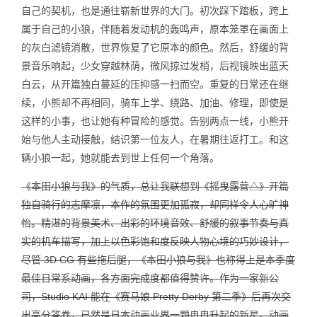
自己的契机，也是通往崭新世界的大门。初次踩下踏板，跨上
属于自己的小狼，伴随着发动机的轰鸣声，原本笼罩在画面上
的灰白滤镜消散，世界恢复了它原本的颜色。然后，舒缓的背
景音乐响起，少女穿越林荫，微风掠过发梢，后视镜映出蓝天
白云，从开篇独白蔓延的压抑感一扫而空。重复的日常还在继
续，小熊却不再相同，骑车上学、绕路、加油、修理，即使是
这样的小事，也让她有种冒险的感觉。告别两点一线，小熊开
始与他人主动接触，结识第一位友人，在暑期往返打工。和这
辆小狼一起，她就能去到世上任何一个角落。
《本田小狼与我》的气质，总让我联想到《摇曳露营△》开篇
独自骑行的志摩凛，本作的氛围更加孤寂，却同样令人心旷神
怡。精湛的背景美术、出彩的环境音效、舒缓的叙事节奏与真
实的机车描写，加上以色彩饱和度反映人物心境的巧妙设计，
尽管 3D CG 有些拖后腿，《本田小狼与我》也称得上是本季度
最佳日常系动画，各方面完成度都值得赞许。作为一家新公
司，Studio KAI 能在《赛马娘 Pretty Derby 第二季》后再次交
出高分答卷，已然是日本动画业界一颗冉冉升起的新星。动画