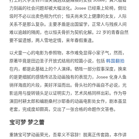
力刻画的社会问题却被大幅淡化。Josee 已经乘上轮椅，倒垃
圾时不必以出卖色相为代价；恒夫尚未交上健康的女友，人际
关系不是那么复杂。主要矛盾是出国留学，正常人与残疾人间
难以逾越的隔阂，也以恒夫骨折为契机化解。22 岁的青春自然
要不留遗憾，两人雪地定情，来年春假重逢。
以犬童一心的电影为参照物，本作难免显得小家子气，然而，
原著毕竟是田边圣子开放式结局的短篇小说，包括
韩国翻拍
在内，都是此基础上的个人演绎。牺牲一部分叙事深度，换来
的是更细腻的感情传达及动画独有的表现力，Josee 化身人鱼
徜徉海底的片段，美好洋溢而出。骨头社的作画自不必说，光
影运用与旋转镜头足以证明实力，艺术风格同样出彩。作为导
演田村耕太郎和编剧桑村沙耶香的动画电影处女作，剧本虽显
老套，完成度却颇高，交出了一张合格的命题作文答卷。
宝可梦 梦之蕾
重铸宝可梦动画荣光，吾辈义不容辞！脱离正传套路，本作讲