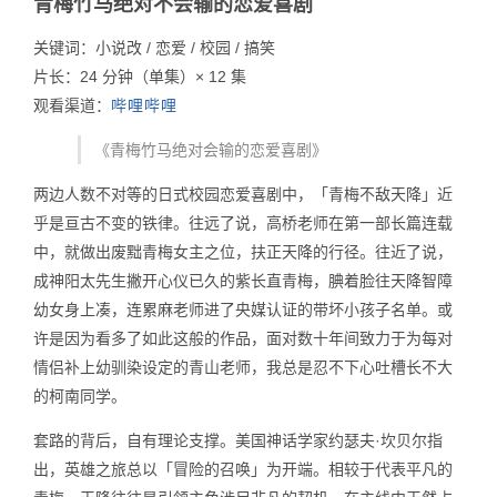
青梅竹马绝对不会输的恋爱喜剧
关键词：小说改 / 恋爱 / 校园 / 搞笑
片长：24 分钟（单集）× 12 集
观看渠道：
哔哩哔哩
《青梅竹马绝对会输的恋爱喜剧》
两边人数不对等的日式校园恋爱喜剧中，「青梅不敌天降」近
乎是亘古不变的铁律。往远了说，高桥老师在第一部长篇连载
中，就做出废黜青梅女主之位，扶正天降的行径。往近了说，
成神阳太先生撇开心仪已久的紫长直青梅，腆着脸往天降智障
幼女身上凑，连累麻老师进了央媒认证的带坏小孩子名单。或
许是因为看多了如此这般的作品，面对数十年间致力于为每对
情侣补上幼驯染设定的青山老师，我总是忍不下心吐槽长不大
的柯南同学。
套路的背后，自有理论支撑。美国神话学家约瑟夫·坎贝尔指
出，英雄之旅总以「冒险的召唤」为开端。相较于代表平凡的