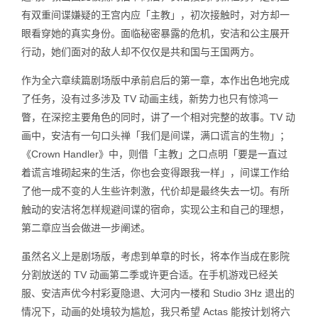
有双重间谍嫌疑的王宫内应「主教」，初次接触时，对方却一
眼看穿她的真实身份。面临秘密暴露的危机，安洁和公主展开
行动，她们面对的敌人却不仅仅是共和国与王国两方。
作为全六章续篇剧场版中承前启后的第一章，本作出色地完成
了任务，没有过多涉及 TV 动画主线，新势力也只有惊鸿一
瞥，在深挖主要角色的同时，讲了一个相对完整的故事。TV 动
画中，安洁有一句口头禅「我们是间谍，满口谎言的生物」；
《Crown Handler》中，则借「主教」之口点明「要是一直过
着谎言堆砌起来的生活，你也会变得跟我一样」，间谍工作给
了他一成不变的人生些许刺激，代价却是最终失去一切。有所
触动的安洁将怎样规避间谍的宿命，实现公主和自己的理想，
第二章应当会做进一步阐述。
虽然名义上是剧场版，考虑到单章的时长，将本作当成在影院
分割放送的 TV 动画第二季或许更合适。在手机游戏已经关
服、安洁声优今村彩夏隐退、大河内一楼和 Studio 3Hz 退出的
情况下，动画的处境较为尴尬，我只希望 Actas 能按计划将六