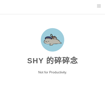
SHY 的碎碎念
Not for Productivity.