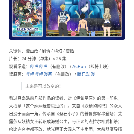
关键词：漫画改 / 剧情 / 科幻 / 冒险
片长：24 分钟（单集）× 25 集
观看渠道：
哔哩哔哩
（有删改） /
AcFun
（即将上映）
读原著：
哔哩哔哩漫画
（有删改） /
腾讯动漫
未来是可以改变的！
看过真岛浩前几部作品的读者，对《伊甸星原》的第一印象，
大抵是「这个妹妹我曾见过的」。来自《妖精的尾巴》的众人
出没于画面一角，传承自《圣石小子》的普鲁亦客串登场；艾
露莎从妖精女王转职成海贼公主，与正义的杰拉尔相爱相杀；
哈比连名字都不改，就光明正大混入了主角团，大杀器魔导精