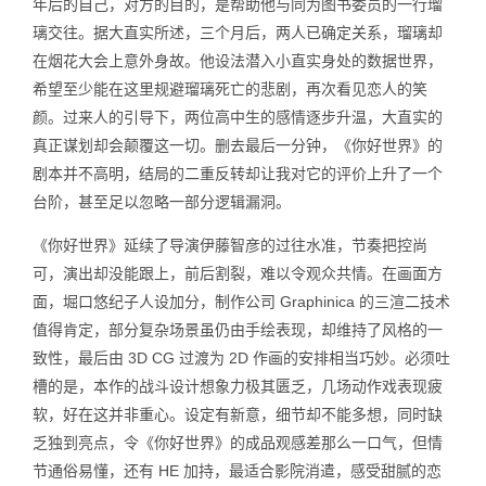
年后的自己，对方的目的，是帮助他与同为图书委员的一行瑠
璃交往。据大直实所述，三个月后，两人已确定关系，瑠璃却
在烟花大会上意外身故。他设法潜入小直实身处的数据世界，
希望至少能在这里规避瑠璃死亡的悲剧，再次看见恋人的笑
颜。过来人的引导下，两位高中生的感情逐步升温，大直实的
真正谋划却会颠覆这一切。删去最后一分钟，《你好世界》的
剧本并不高明，结局的二重反转却让我对它的评价上升了一个
台阶，甚至足以忽略一部分逻辑漏洞。
《你好世界》延续了导演伊藤智彦的过往水准，节奏把控尚
可，演出却没能跟上，前后割裂，难以令观众共情。在画面方
面，堀口悠纪子人设加分，制作公司 Graphinica 的三渲二技术
值得肯定，部分复杂场景虽仍由手绘表现，却维持了风格的一
致性，最后由 3D CG 过渡为 2D 作画的安排相当巧妙。必须吐
槽的是，本作的战斗设计想象力极其匮乏，几场动作戏表现疲
软，好在这并非重心。设定有新意，细节却不能多想，同时缺
乏独到亮点，令《你好世界》的成品观感差那么一口气，但情
节通俗易懂，还有 HE 加持，最适合影院消遣，感受甜腻的恋