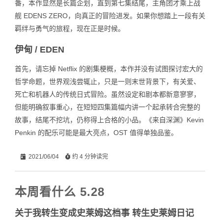
番，本作显然是长篇企划，直到第七集结尾，主角团才乘上战
舰 EDENS ZERO，向真正的冒险进发。如果你想踏上一段有关
羁绊与勇气的旅程，现在正是时候。
伊甸 / EDEN
首先，请忘掉 Netflix 的剧集梗概，本作并没有试图探讨宏大的
哲学命题，世界观浅尝辄止，只是一则末世背景下，有关爱、
死亡和机器人的传统日式冒险。虽然设定和剧本都新意寥寥，
但能明确叙事重心，在短短四集篇幅内讲一个起承转合完整的
故事，结尾不挖坑，仍称得上合格的小品。《来自深渊》Kevin
Penkin 的配乐可能是最大亮点，OST 值得单独品鉴。
2021/06/04
约 4 分钟读完
本周看什么 5.28
关于我转生变成史莱姆这档事 转生史莱姆日记