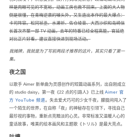
样是肉眼可见的不宽裕，动画工房也救不回来。上面的大人物
倒是很懂，在青梅逆袭的噱头外，又生造出本作的最大爆点：
卡司阵容。松冈祯丞、水濑祈、佐仓绫音、大西沙织和岛崎信
长首次齐聚一部 TV 动画，去年的特番已经全程高能，官延绝
对比正片好看，建议直接快进到现场活动。
我摊牌，我就是为了写前两段才推荐的这片，其实只看了第一
集。
夜之国
以歌手 Aimer 新单曲为灵感创作的短篇动画系列，出自刚成立
的 studio daisy，第一夜《22 点的引路人》已上线
Aimer 官
方 YouTube 频道
。失去爱犬巧可的少女千夜，朦胧间闯入了
一个陌生的世界，在自称「夜」的神秘存在引领下，寻找自己
最珍视的事物，重新点亮黯淡的心灵。非常标准又温暖人心的
童话故事，唯美的绘本画风和主题歌《トリル》是最大亮点。
吐槽