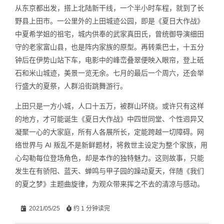
从东京都出发，搭上北陆新干线，一个半小时车程，就到了长
野县上田市。一公里外的上田城迹公园，即是《夏日大作战》
中夏希学姐的祖宅，城内供奉的武家真田氏，曾统御导演细田
守的老家富山县，也是阵内家族的原型。再转乘巴士，十五分
钟后在伊势山站下车，电影中的峰峦叠翠便映入眼帘，登上砥
石和米山城迹，美景一览无余。七月的最后一个周六，还会举
行盛大的夏祭，人群沿街跳舞游行。
上田只是一方小城，人口十五万，被群山环绕。或许只有这样
的地方，才可能诞生《夏日大作战》中四世同堂、个性迥异又
凝聚一心的大家庭，所有人各展所长，定能跨越一切障碍。网
络世界与 AI 叛乱不是新鲜题材，将救世主设定为整个家族，用
心勾勒每位登场角色，却是本作的独特魅力。这则故事，只能
发生在有骄阳、蓝天、蝉鸣与甲子园的躁动夏天，伴随《我们
的夏之梦》主题曲旋律，为观众带来挥之不去的清凉与感动。
2021/05/25
约 1 分钟读完