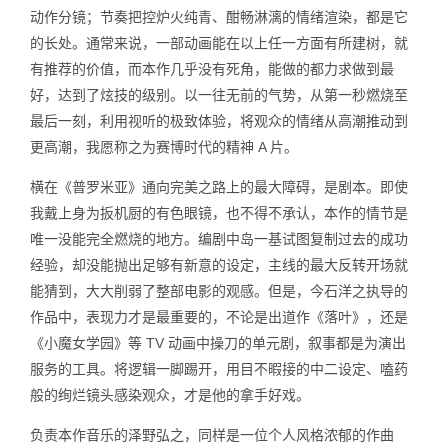
动作分镜；节奏把控炉火纯青、酣畅淋漓的情绪渲染，都是它
的长处。通常来说，一部动画能在以上任一方面有所建树，就
有推荐的价值，而本作几乎没有死角，能做的都力求做到最
好，达到了炫技的级别。以一往无前的气势，从第一秒燃烧至
最后一刻，利用视听的极致体验，将观众的情绪从高潮推动到
更高潮，我愿称之为赛博时代的精神 A 片。
横在《普罗米亚》通向完美之路上的最大障碍，是剧本。即使
我戴上身为扳机厨的有色眼镜，也不得不承认，本作的情节是
唯一没能完全燃烧的地方。编剧中岛一基试图复制过去的成功
经验，却没能抛出足够有新意的设定，主线的最大反转开场就
能猜到，大大削弱了整部电影的观感。但是，今石洋之执导的
作品中，表现力才是最重要的，不论是出道作《落叶》，还是
《小魔女学园》等 TV 动画中操刀的单元剧，叙事都是为演出
服务的工具。将逻辑一脚踢开，用目不暇接的中二设定、嗑药
般的绚烂镜头感染观众，才是他的拿手好戏。
负责本作音乐的泽野弘之，同样是一位个人风格浓郁的作曲