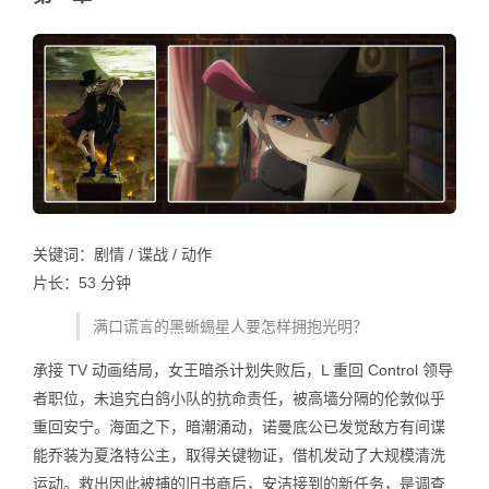
关键词：剧情 / 谍战 / 动作
片长：53 分钟
满口谎言的黑蜥蜴星人要怎样拥抱光明？
承接 TV 动画结局，女王暗杀计划失败后，L 重回 Control 领导
者职位，未追究白鸽小队的抗命责任，被高墙分隔的伦敦似乎
重回安宁。海面之下，暗潮涌动，诺曼底公已发觉敌方有间谍
能乔装为夏洛特公主，取得关键物证，借机发动了大规模清洗
运动。救出因此被捕的旧书商后，安洁接到的新任务，是调查