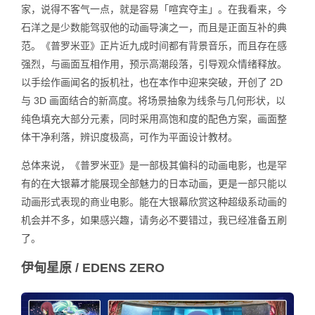
家，说得不客气一点，就是容易「喧宾夺主」。在我看来，今
石洋之是少数能驾驭他的动画导演之一，而且是正面互补的典
范。《普罗米亚》正片近九成时间都有背景音乐，而且存在感
强烈，与画面互相作用，预示高潮段落，引导观众情绪释放。
以手绘作画闻名的扳机社，也在本作中迎来突破，开创了 2D
与 3D 画面结合的新高度。将场景抽象为线条与几何形状，以
纯色填充大部分元素，同时采用高饱和度的配色方案，画面整
体干净利落，辨识度极高，可作为平面设计教材。
总体来说，《普罗米亚》是一部极其偏科的动画电影，也是罕
有的在大银幕才能展现全部魅力的日本动画，更是一部只能以
动画形式表现的商业电影。能在大银幕欣赏这种超级系动画的
机会并不多，如果感兴趣，请务必不要错过，我已经准备五刷
了。
伊甸星原 / EDENS ZERO